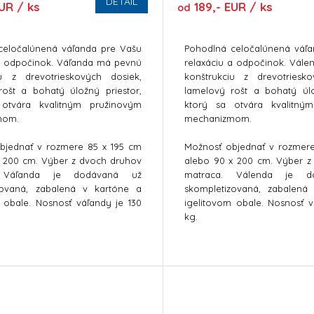
DETAIL
UR / ks
189,- EUR / ks
od
celočalúnená váľanda pre Vašu
Pohodlná celočalúnená váľ
 a odpočinok. Váľanda má pevnú
relaxáciu a odpočinok. Vál
iu z drevotrieskových dosiek,
konštrukciu z drevotriesk
rošt a bohatý úložný priestor,
lamelový rošt a bohatý úlo
otvára kvalitným pružinovým
ktorý sa otvára kvalitný
mom.
mechanizmom.
bjednať v rozmere 85 x 195 cm
Možnosť objednať v rozmer
x 200 cm. Výber z dvoch druhov
alebo 90 x 200 cm. Výber z
. Váľanda je dodávaná už
matraca. Válenda je d
zovaná, zabalená v kartóne a
skompletizovaná, zabalená
 obale. Nosnosť váľandy je 130
igelitovom obale. Nosnosť v
kg.