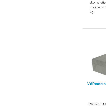
skompleti
igelitovom
kg.
Váľanda s
-8% 239,- EU