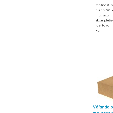
Možnosť o
alebo 90 
matraca
skompleti
igelitovom
kg.
Váľanda 
molitano