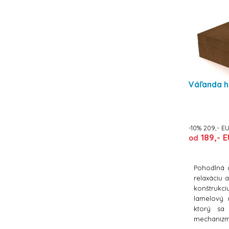
Váľanda h
-10% 209,- E
189,- E
od
Pohodlná 
relaxáciu
konštrukc
lamelový 
ktorý sa 
mechaniz