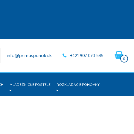
info@primaspanok.sk
+421 907 070 545
0
CH
MLÁDEŽNÍCKE POSTELE
ROZKLADACIE POHOVKY