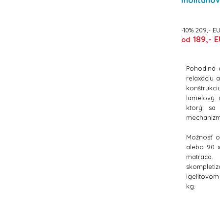
-10% 209,- E
189,- E
od
Pohodlná 
relaxáciu
konštrukc
lamelový 
ktorý sa 
mechaniz
Možnosť o
alebo 90 
matraca
skompleti
igelitovom
kg.