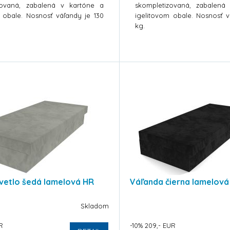
zovaná, zabalená v kartóne a
skompletizovaná, zabalená
 obale. Nosnosť váľandy je 130
igelitovom obale. Nosnosť v
kg.
vetlo šedá lamelová HR
Váľanda čierna lamelová
Skladom
R
-10% 209,- EUR