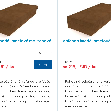
nedá lamelová molitanová
Váľanda hnedá lamelová
Skladom
UR
-8% 239,- EUR
DETAIL
UR / ks
219,- EUR / ks
od
celočalúnená váľanda pre Vašu
Pohodlná celočalúnená váľ
 a odpočinok. Válenda má pevnú
relaxáciu a odpočinok. Váľ
iu z drevotrieskových dosiek,
konštrukciu z drevotriesk
rošt a bohatý úložný priestor,
lamelový rošt a bohatý úlo
otvára kvalitným pružinovým
ktorý sa otvára kvalitný
mom.
mechanizmom.