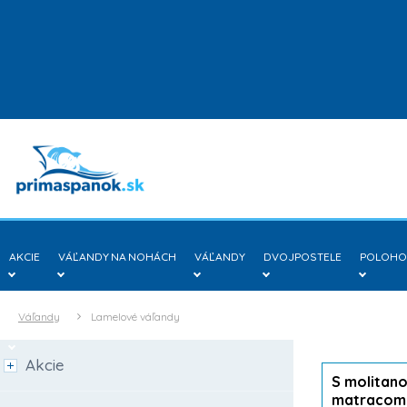
AKCIE
VÁĽANDY NA NOHÁCH
VÁĽANDY
DVOJPOSTELE
POLOHOV
Váľandy
Lamelové váľandy
DREVENÉ POSTELE
Akcie
S molitan
matracom