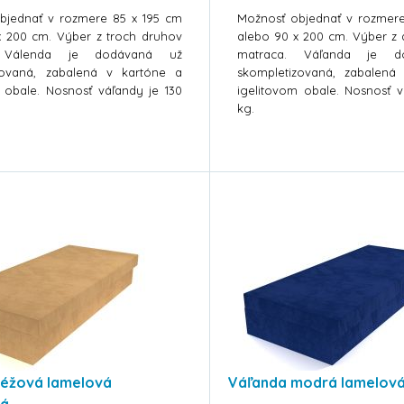
bjednať v rozmere 85 x 195 cm
Možnosť objednať v rozmer
x 200 cm. Výber z troch druhov
alebo 90 x 200 cm. Výber z
. Válenda je dodávaná už
matraca. Váľanda je d
zovaná, zabalená v kartóne a
skompletizovaná, zabalená
 obale. Nosnosť váľandy je 130
igelitovom obale. Nosnosť v
kg.
béžová lamelová
Váľanda modrá lamelová
vá