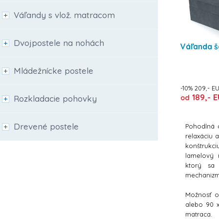
Váľandy s vlož. matracom
Dvojpostele na nohách
Váľanda š
Mládežnícke postele
-10% 209,- E
189,- E
od
Rozkladacie pohovky
Drevené postele
Pohodlná 
relaxáciu
konštrukc
lamelový 
ktorý sa 
mechaniz
Možnosť o
alebo 90 
matraca