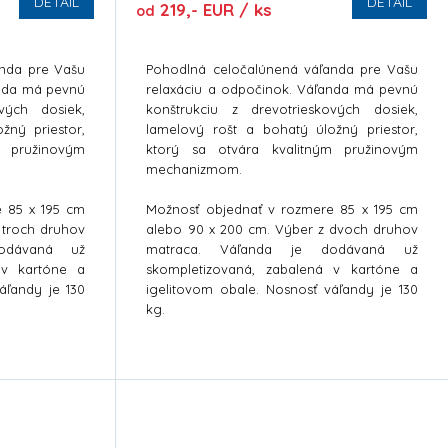
DETAIL
DETAIL
219,- EUR / ks
od
anda pre Vašu
Pohodlná celočalúnená váľanda pre Vašu
enda má pevnú
relaxáciu a odpočinok. Váľanda má pevnú
ových dosiek,
konštrukciu z drevotrieskových dosiek,
žný priestor,
lamelový rošt a bohatý úložný priestor,
m pružinovým
ktorý sa otvára kvalitným pružinovým
mechanizmom.
e 85 x 195 cm
Možnosť objednať v rozmere 85 x 195 cm
 troch druhov
alebo 90 x 200 cm. Výber z dvoch druhov
odávaná už
matraca. Váľanda je dodávaná už
 v kartóne a
skompletizovaná, zabalená v kartóne a
áľandy je 130
igelitovom obale. Nosnosť váľandy je 130
kg.