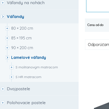
Váľandy na nohách
Váľandy
Cena od-do
80 × 200 cm
85 × 195 cm
Odporúča
90 × 200 cm
Lamelové váľandy
S molitanovým matracom
S HR matracom
Dvojpostele
Polohovacie postele