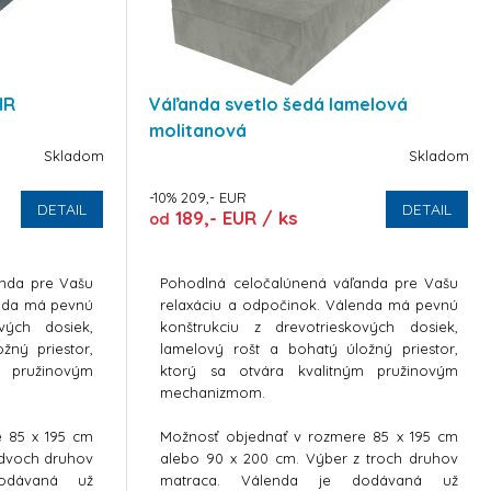
HR
Váľanda svetlo šedá lamelová
molitanová
Skladom
Skladom
-10% 209,- EUR
DETAIL
DETAIL
189,- EUR / ks
od
anda pre Vašu
Pohodlná celočalúnená váľanda pre Vašu
anda má pevnú
relaxáciu a odpočinok. Válenda má pevnú
ových dosiek,
konštrukciu z drevotrieskových dosiek,
žný priestor,
lamelový rošt a bohatý úložný priestor,
m pružinovým
ktorý sa otvára kvalitným pružinovým
mechanizmom.
e 85 x 195 cm
Možnosť objednať v rozmere 85 x 195 cm
 dvoch druhov
alebo 90 x 200 cm. Výber z troch druhov
odávaná už
matraca. Válenda je dodávaná už