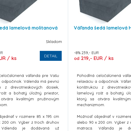
edá lamelová molitanová
Váľanda šedá lamelová 
Skladom
UR
-8% 239,- EUR
DETAIL
UR / ks
219,- EUR / ks
od
celočalúnená váľanda pre Vašu
Pohodlná celočalúnená váľ
 a odpočinok. Válenda má pevnú
relaxáciu a odpočinok. Váľ
iu z drevotrieskových dosiek,
konštrukciu z drevotriesk
rošt a bohatý úložný priestor,
lamelový rošt a bohatý úlo
otvára kvalitným pružinovým
ktorý sa otvára kvalitný
mom.
mechanizmom.
bjednať v rozmere 85 x 195 cm
Možnosť objednať v rozmer
x 200 cm. Výber z troch druhov
alebo 90 x 200 cm. Výber z
. Válenda je dodávaná už
matraca. Váľanda je d