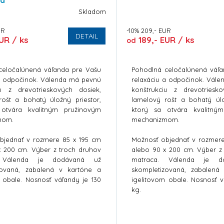
Skladom
UR
-10% 209,- EUR
DETAIL
UR / ks
189,- EUR / ks
od
celočalúnená váľanda pre Vašu
Pohodlná celočalúnená váľ
 a odpočinok. Válenda má pevnú
relaxáciu a odpočinok. Vál
iu z drevotrieskových dosiek,
konštrukciu z drevotriesk
rošt a bohatý úložný priestor,
lamelový rošt a bohatý úlo
otvára kvalitným pružinovým
ktorý sa otvára kvalitný
mom.
mechanizmom.
bjednať v rozmere 85 x 195 cm
Možnosť objednať v rozmer
x 200 cm. Výber z troch druhov
alebo 90 x 200 cm. Výber z
. Válenda je dodávaná už
matraca. Válenda je d
zovaná, zabalená v kartóne a
skompletizovaná, zabalená
 obale. Nosnosť váľandy je 130
igelitovom obale. Nosnosť v
kg.