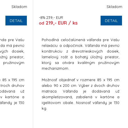
Skladom
Skladom
-8% 239,- EUR
DETAIL
DETAIL
219,- EUR / ks
od
anda pre Vašu
Pohodlná celočalúnená váľanda pre Vašu
enda má pevnú
relaxáciu a odpočinok. Váľanda má pevnú
ových dosiek,
konštrukciu z drevotrieskových dosiek,
žný priestor,
lamelový rošt a bohatý úložný priestor,
m pružinovým
ktorý sa otvára kvalitným pružinovým
mechanizmom.
e 85 x 195 cm
Možnosť objednať v rozmere 85 x 195 cm
 troch druhov
alebo 90 x 200 cm. Výber z dvoch druhov
odávaná už
matraca. Váľanda je dodávaná už
 v kartóne a
skompletizovaná, zabalená v kartóne a
áľandy je 130
igelitovom obale. Nosnosť váľandy je 130
kg.