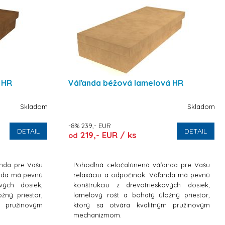
 HR
Váľanda béžová lamelová HR
Skladom
Skladom
-8% 239,- EUR
DETAIL
DETAIL
219,- EUR / ks
od
anda pre Vašu
Pohodlná celočalúnená váľanda pre Vašu
anda má pevnú
relaxáciu a odpočinok. Váľanda má pevnú
ových dosiek,
konštrukciu z drevotrieskových dosiek,
žný priestor,
lamelový rošt a bohatý úložný priestor,
m pružinovým
ktorý sa otvára kvalitným pružinovým
mechanizmom.