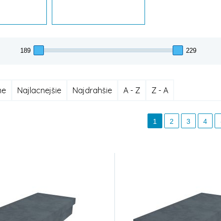
me
Najlacnejšie
Najdrahšie
A - Z
Z - A
1
2
3
4