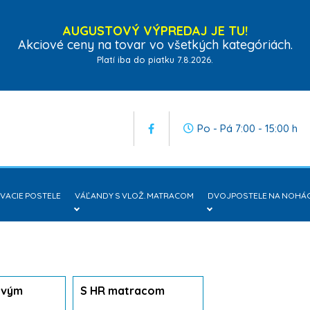
AUGUSTOVÝ VÝPREDAJ JE TU!
Akciové ceny na tovar vo všetkých kategóriách.
Platí iba do piatku 7.8.2026.
Po - Pá 7:00 - 15:00 h
ACIE POSTELE
VÁĽANDY S VLOŽ. MATRACOM
DVOJPOSTELE NA NOHÁ
ovým
S HR matracom