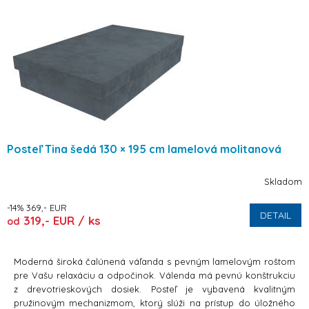
Posteľ Tina šedá 130 × 195 cm lamelová molitanová
Skladom
-14% 369,- EUR
DETAIL
319,- EUR / ks
od
Moderná široká čalúnená váľanda s pevným lamelovým roštom
pre Vašu relaxáciu a odpočinok. Válenda má pevnú konštrukciu
z drevotrieskových dosiek. Posteľ je vybavená kvalitným
pružinovým mechanizmom, ktorý slúži na prístup do úložného