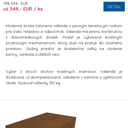
-13% 399,- EUR
DETAIL
349,- EUR / ks
od
Moderná široká čalúnená váľanda s pevným lamelovým roštom
pre Vašu relaxáciu a odpočinok. Válenda má pevnú konštrukciu
z drevotrieskových dosiek. Posteľ je vybavená kvalitným
pružinovým mechanizmom, ktorý slúži na prístup do úložného
priestoru. Úložný priestor je dostatočne veľký na uloženie
periny, vankúša a ďalších vecí.
Výber z dvoch druhov kvalitných matracov. Válenda je
dodávaná už skompletizovaná, zabalená v kartóne a igelitovom
obale. Nosnosť váľandy 130 kg.