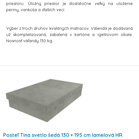
priestoru. Úložný priestor je dostatočne veľký na uloženie
periny, vankúša a ďalších vecí.
Výber z troch druhov kvalitných matracov. Válenda je dodávaná
už skompletizovaná, zabalená v kartóne a igelitovom obale.
Nosnosť váľandy 130 kg.
Posteľ Tina svetlo šedá 130 × 195 cm lamelová HR