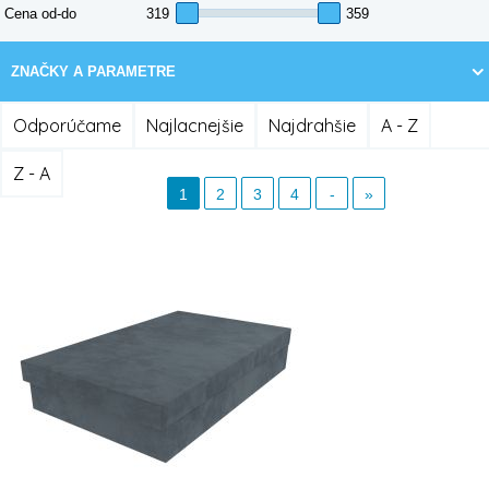
Cena od-do
ZNAČKY A PARAMETRE
Odporúčame
Najlacnejšie
Najdrahšie
A - Z
Z - A
1
2
3
4
-
»