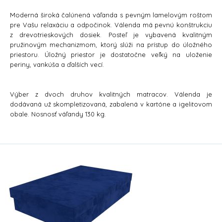
Moderná široká čalúnená váľanda s pevným lamelovým roštom
pre Vašu relaxáciu a odpočinok. Válenda má pevnú konštrukciu
z drevotrieskových dosiek. Posteľ je vybavená kvalitným
pružinovým mechanizmom, ktorý slúži na prístup do úložného
priestoru. Úložný priestor je dostatočne veľký na uloženie
periny, vankúša a ďalších vecí.
Výber z dvoch druhov kvalitných matracov. Válenda je
dodávaná už skompletizovaná, zabalená v kartóne a igelitovom
obale. Nosnosť váľandy 130 kg.