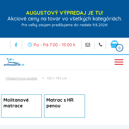
AUGUSTOVÝ VÝPREDAJ JE TU!
Akciové ceny na tovar vo všetkých kategóriách.
Pre veľký záujem predlžujeme do nedele 9.8.2026!
Po - Pá 7:00 - 15:00 h
0
Mládežnícke postele
130 × 195 cm
Molitanové
Matrac s HR
matrace
penou