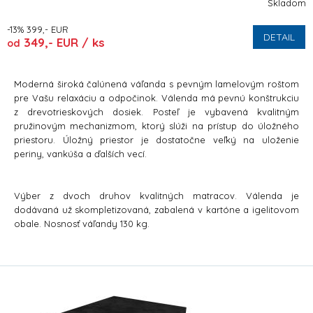
Skladom
-13% 399,- EUR
DETAIL
349,- EUR / ks
od
Moderná široká čalúnená váľanda s pevným lamelovým roštom
pre Vašu relaxáciu a odpočinok. Válenda má pevnú konštrukciu
z drevotrieskových dosiek. Posteľ je vybavená kvalitným
pružinovým mechanizmom, ktorý slúži na prístup do úložného
priestoru. Úložný priestor je dostatočne veľký na uloženie
periny, vankúša a ďalších vecí.
Výber z dvoch druhov kvalitných matracov. Válenda je
dodávaná už skompletizovaná, zabalená v kartóne a igelitovom
obale. Nosnosť váľandy 130 kg.