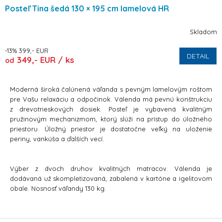
Posteľ Tina šedá 130 × 195 cm lamelová HR
Skladom
-13% 399,- EUR
DETAIL
349,- EUR / ks
od
Moderná široká čalúnená váľanda s pevným lamelovým roštom
pre Vašu relaxáciu a odpočinok. Válenda má pevnú konštrukciu
z drevotrieskových dosiek. Posteľ je vybavená kvalitným
pružinovým mechanizmom, ktorý slúži na prístup do úložného
priestoru. Úložný priestor je dostatočne veľký na uloženie
periny, vankúša a ďalších vecí.
Výber z dvoch druhov kvalitných matracov. Válenda je
dodávaná už skompletizovaná, zabalená v kartóne a igelitovom
obale. Nosnosť váľandy 130 kg.