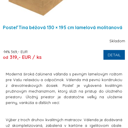
Posteľ Tina béžová 130 × 195 cm lamelová molitanová
Skladom
-14% 369,- EUR
DETAIL
319,- EUR / ks
od
Moderná široká čalúnená váľanda s pevným lamelovým roštom
pre Vašu relaxáciu a odpočinok. Válenda má pevnú konštrukciu
z drevotrieskových dosiek. Posteľ je vybavená kvalitným
pružinovým mechanizmom, ktorý slúži na prístup do úložného
priestoru. Úložný priestor je dostatočne veľký na uloženie
periny, vankúša a ďalších vecí.
Výber z troch druhov kvalitných matracov. Válenda je dodávaná
už skompletizovaná, zabalená v kartóne a igelitovom obale.