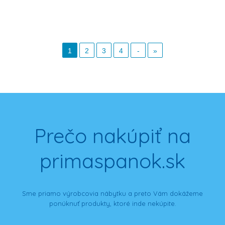
1
2
3
4
-
»
Prečo nakúpiť na
primaspanok.sk
Sme priamo výrobcovia nábytku a preto Vám dokážeme
ponúknuť produkty, ktoré inde nekúpite.