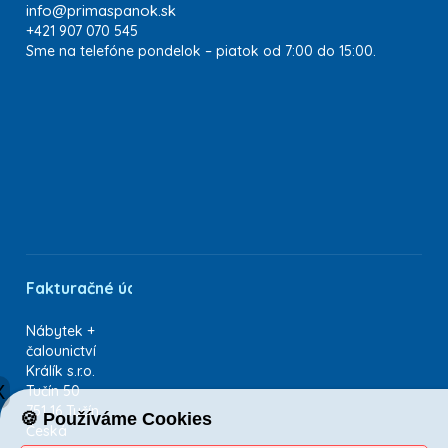
info@primaspanok.sk
+421 907 070 545
Sme na telefóne pondelok – piatok od 7:00 do 15:00.
Fakturačné údaje
Nábytek +
čalounictví
Králík s.r.o.
X
Tučín 50
751 16 Tučín
🍪 Používáme Cookies
Česká