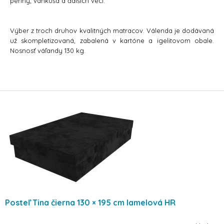
periny, vankúša a ďalších vecí.
Výber z troch druhov kvalitných matracov. Válenda je dodávaná
už skompletizovaná, zabalená v kartóne a igelitovom obale.
Nosnosť váľandy 130 kg.
Posteľ Tina čierna 130 × 195 cm lamelová HR