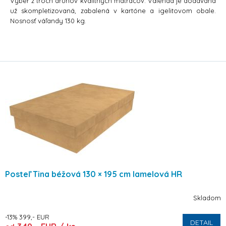
Výber z troch druhov kvalitných matracov. Válenda je dodávaná
už skompletizovaná, zabalená v kartóne a igelitovom obale.
Nosnosť váľandy 130 kg.
Posteľ Tina béžová 130 × 195 cm lamelová HR
Skladom
-13% 399,- EUR
DETAIL