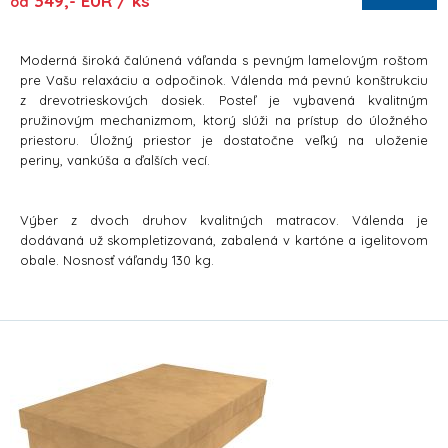
349,- EUR / ks
od
Moderná široká čalúnená váľanda s pevným lamelovým roštom
pre Vašu relaxáciu a odpočinok. Válenda má pevnú konštrukciu
z drevotrieskových dosiek. Posteľ je vybavená kvalitným
pružinovým mechanizmom, ktorý slúži na prístup do úložného
priestoru. Úložný priestor je dostatočne veľký na uloženie
periny, vankúša a ďalších vecí.
Výber z dvoch druhov kvalitných matracov. Válenda je
dodávaná už skompletizovaná, zabalená v kartóne a igelitovom
obale. Nosnosť váľandy 130 kg.