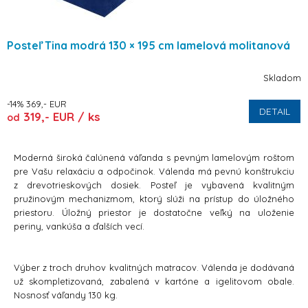
Posteľ Tina modrá 130 × 195 cm lamelová molitanová
Skladom
-14% 369,- EUR
DETAIL
319,- EUR / ks
od
Moderná široká čalúnená váľanda s pevným lamelovým roštom
pre Vašu relaxáciu a odpočinok. Válenda má pevnú konštrukciu
z drevotrieskových dosiek. Posteľ je vybavená kvalitným
pružinovým mechanizmom, ktorý slúži na prístup do úložného
priestoru. Úložný priestor je dostatočne veľký na uloženie
periny, vankúša a ďalších vecí.
Výber z troch druhov kvalitných matracov. Válenda je dodávaná
už skompletizovaná, zabalená v kartóne a igelitovom obale.
Nosnosť váľandy 130 kg.