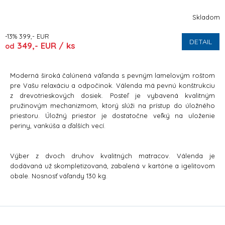
Skladom
-13% 399,- EUR
DETAIL
349,- EUR / ks
od
Moderná široká čalúnená váľanda s pevným lamelovým roštom
pre Vašu relaxáciu a odpočinok. Válenda má pevnú konštrukciu
z drevotrieskových dosiek. Posteľ je vybavená kvalitným
pružinovým mechanizmom, ktorý slúži na prístup do úložného
priestoru. Úložný priestor je dostatočne veľký na uloženie
periny, vankúša a ďalších vecí.
Výber z dvoch druhov kvalitných matracov. Válenda je
dodávaná už skompletizovaná, zabalená v kartóne a igelitovom
obale. Nosnosť váľandy 130 kg.