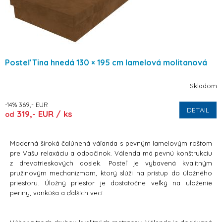
Posteľ Tina hnedá 130 × 195 cm lamelová molitanová
Skladom
-14% 369,- EUR
DETAIL
319,- EUR / ks
od
Moderná široká čalúnená váľanda s pevným lamelovým roštom
pre Vašu relaxáciu a odpočinok. Válenda má pevnú konštrukciu
z drevotrieskových dosiek. Posteľ je vybavená kvalitným
pružinovým mechanizmom, ktorý slúži na prístup do úložného
priestoru. Úložný priestor je dostatočne veľký na uloženie
periny, vankúša a ďalších vecí.