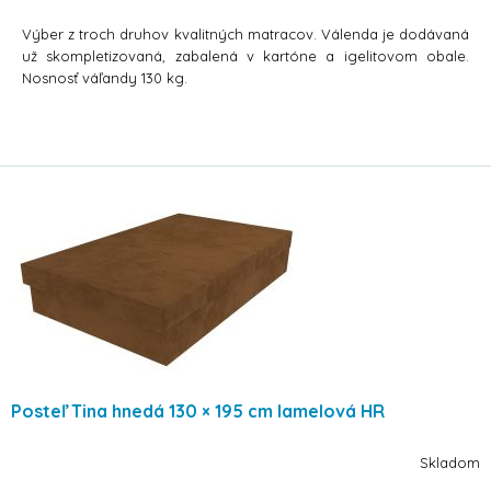
Výber z troch druhov kvalitných matracov. Válenda je dodávaná
už skompletizovaná, zabalená v kartóne a igelitovom obale.
Nosnosť váľandy 130 kg.
Posteľ Tina hnedá 130 × 195 cm lamelová HR
Skladom